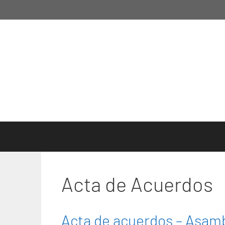
Saltar
al
contenido
Acta de Acuerdos
Acta de acuerdos – Asamb