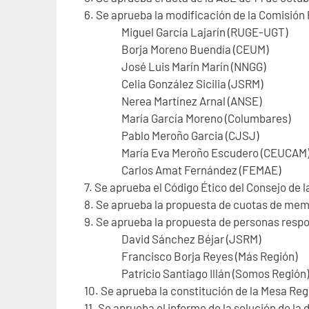
6. Se aprueba la modificación de la Comisi
Miguel García Lajarín (RUGE-UGT)
Borja Moreno Buendía (CEUM)
José Luis Marín Marín (NNGG)
Celia González Sicilia (JSRM)
Nerea Martínez Arnal (ANSE)
María García Moreno (Columbares)
Pablo Meroño Garcia (CJSJ)
María Eva Meroño Escudero (CEUCAM
Carlos Amat Fernández (FEMAE)
7. Se aprueba el Código Ético del Consejo de 
8. Se aprueba la propuesta de cuotas de mem
9. Se aprueba la propuesta de personas respon
David Sánchez Béjar (JSRM)
Francisco Borja Reyes (Más Región)
Patricio Santiago Illán (Somos Región)
10. Se aprueba la constitución de la Mesa Re
11. Se aprueba el informe de la solución de la